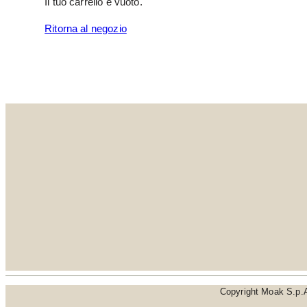
Il tuo carrello è vuoto.
Ritorna al negozio
Copyright Moak S.p.A. 