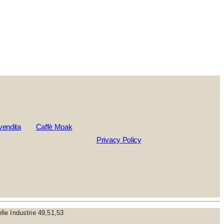
vendita
Caffè Moak
Privacy Policy
elle Industrie 49,51,53